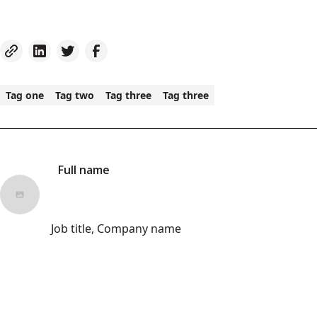
Tag one
Tag two
Tag three
Tag three
Full name
Job title, Company name